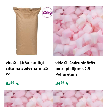
vidaXL ķiršu kauliņi
vidaXL Sadrupinātās
siltuma spilvenam, 25
putu pildījums 2.5
kg
Poliuretāns
83
€
34
€
99
99