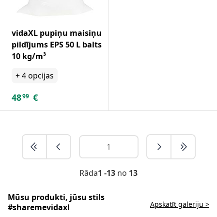
vidaXL pupiņu maisiņu
pildījums EPS 50 L balts
10 kg/m³
+
4
opcijas
48
€
99
Rāda
1 -13
no
13
Mūsu produkti, jūsu stils
Apskatīt galeriju >
#sharemevidaxl