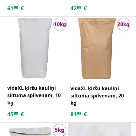
61
€
42
€
99
99
vidaXL ķiršu kauliņi
vidaXL ķiršu kauliņi
siltuma spilvenam, 10
siltuma spilvenam, 20
kg
kg
45
€
81
€
99
99