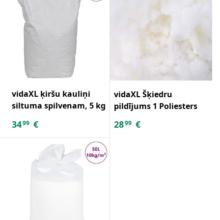
vidaXL ķiršu kauliņi
vidaXL Šķiedru
siltuma spilvenam, 5 kg
pildījums 1 Poliesters
34
€
28
€
99
99