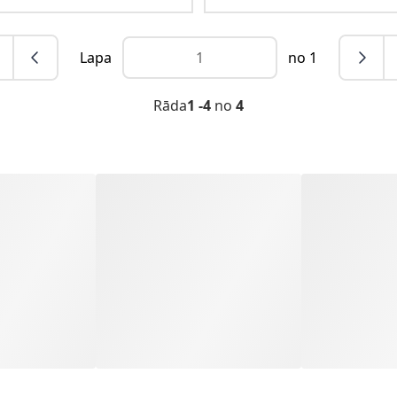
Lapa
no 1
Rāda
1 -4
no
4