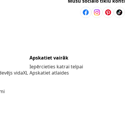
Mūsu sociālo tīklu konti
Apskatiet vairāk
Iepērcieties katrai telpai
evējs vidaXL
Apskatiet atlaides
umi