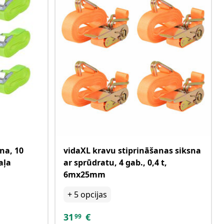
na, 10
vidaXL kravu stiprināšanas siksna
aļa
ar sprūdratu, 4 gab., 0,4 t,
6mx25mm
+
5
opcijas
31
€
99