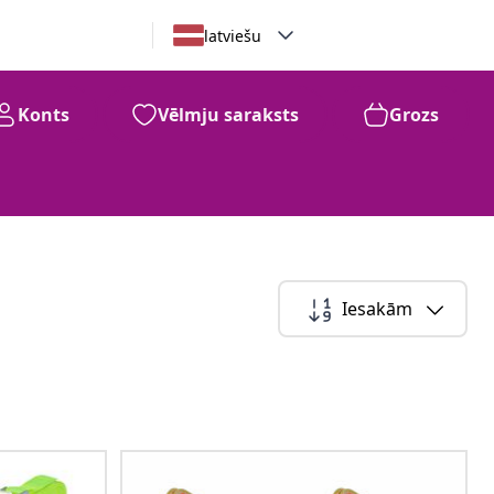
latviešu
Konts
Vēlmju saraksts
Grozs
Iesakām