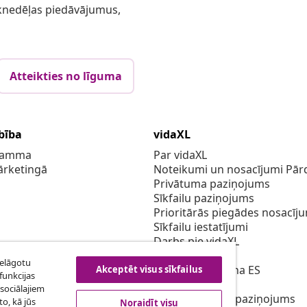
 iknedēļas piedāvājumus,
Atteikties no līguma
bība
vidaXL
gramma
Par vidaXL
ārketingā
Noteikumi un nosacījumi Pārd
Privātuma paziņojums
Sīkfailu paziņojums
Prioritārās piegādes nosacīj
Sīkfailu iestatījumi
Darbs pie vidaXL
Drošības
ielāgotu
Atbildīgā persona ES
Akceptēt visus sīkfailus
funkcijas
EPR politiku
sociālajiem
Piekļūstamības paziņojums
o, kā jūs
Noraidīt visu