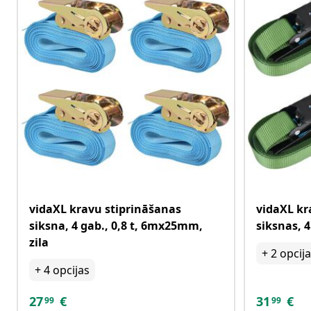
vidaXL kravu stiprināšanas
vidaXL kr
siksna, 4 gab., 0,8 t, 6mx25mm,
siksnas, 4
zila
+
2
opcij
+
4
opcijas
27
€
31
€
99
99