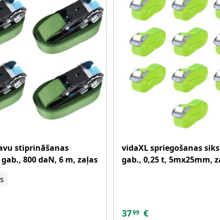
avu stiprināšanas
vidaXL spriegošanas siks
 gab., 800 daN, 6 m, zaļas
gab., 0,25 t, 5mx25mm, z
as
37
€
99