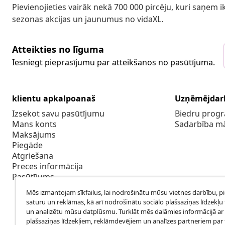
Pievienojieties vairāk nekā 700 000 pircēju, kuri saņem
sezonas akcijas un jaunumus no vidaXL.
Atteikties no līguma
Iesniegt pieprasījumu par atteikšanos no pasūtījuma.
klientu apkalpoanaš
Uzņēmējdar
Izsekot savu pasūtījumu
Biedru pro
Mans konts
Sadarbība m
Maksājums
Piegāde
Atgriešana
Preces informācija
Pasūtījums
Mēs izmantojam sīkfailus, lai nodrošinātu mūsu vietnes darbību, p
saturu un reklāmas, kā arī nodrošinātu sociālo plašsaziņas līdzekļu 
un analizētu mūsu datplūsmu. Turklāt mēs dalāmies informācijā ar 
plašsaziņas līdzekļiem, reklāmdevējiem un analīzes partneriem par t