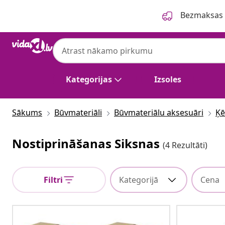
Iepriekšējais
Nākamais
Bezmaksas p
Kategorijas
Izsoles
Sākums
Būvmateriāli
Būvmateriālu aksesuāri
Ķē
Nostiprināšanas Siksnas
(4 Rezultāti)
Filtri
Kategorijā
Cena