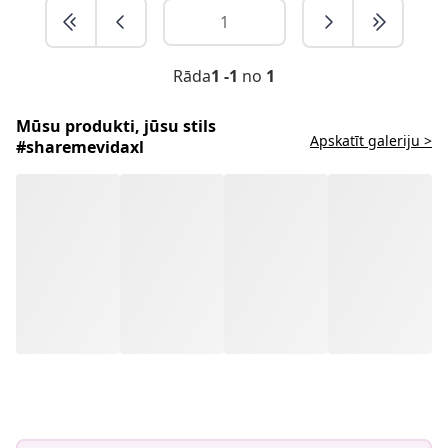
Rāda
1 -1
no
1
Mūsu produkti, jūsu stils
Apskatīt galeriju >
#sharemevidaxl