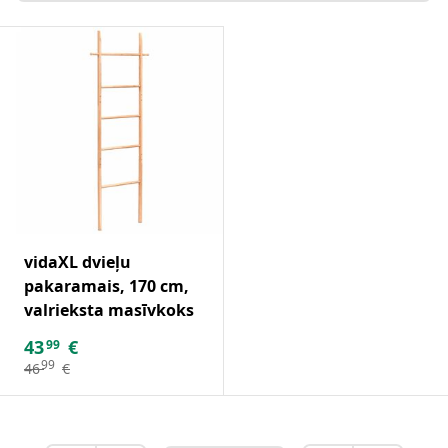
vidaXL dvieļu
pakaramais, 170 cm,
valrieksta masīvkoks
43
€
99
99
46
€