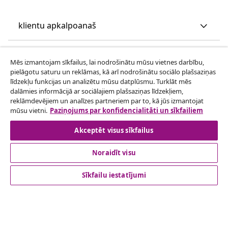
klientu apkalpoanaš
Uzņēmējdarbība
Mēs izmantojam sīkfailus, lai nodrošinātu mūsu vietnes darbību,
pielāgotu saturu un reklāmas, kā arī nodrošinātu sociālo plašsaziņas
līdzekļu funkcijas un analizētu mūsu datplūsmu. Turklāt mēs
vidaXL
dalāmies informācijā ar sociālajiem plašsaziņas līdzekļiem,
reklāmdevējiem un analīzes partneriem par to, kā jūs izmantojat
mūsu vietni.
Paziņojums par konfidencialitāti un sīkfailiem
Apskatiet vairāk
Akceptēt visus sīkfailus
Noraidīt visu
Sīkfailu iestatījumi
© 2008-2026 vidaXL www.vidaxl.lv ir vidaXL Marketplace
Europe B.V. tīmekļa vietne