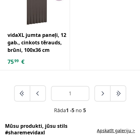
vidaXL jumta paneļi, 12
gab., cinkots tērauds,
brūni, 100x36 cm
75
€
99
Rāda
1 -5
no
5
Mūsu produkti, jūsu stils
Apskatīt galeriju >
#sharemevidaxl