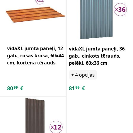
vidaXL jumta paneļi, 12
vidaXL jumta paneļi, 36
gab., rūsas krāsā, 60x44
gab., cinkots tērauds,
cm, kortena tērauds
pelēki, 60x36 cm
+
4
opcijas
80
€
81
€
99
99