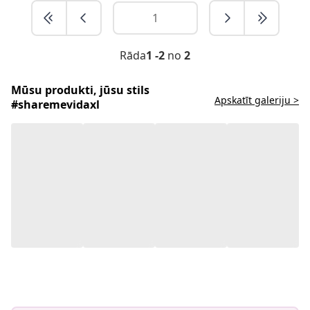
Rāda
1 -2
no
2
Mūsu produkti, jūsu stils
Apskatīt galeriju >
#sharemevidaxl