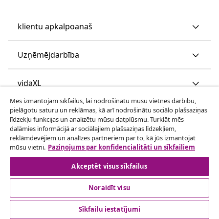
klientu apkalpoanaš
Uzņēmējdarbība
vidaXL
Mēs izmantojam sīkfailus, lai nodrošinātu mūsu vietnes darbību,
pielāgotu saturu un reklāmas, kā arī nodrošinātu sociālo plašsaziņas
Apskatiet vairāk
līdzekļu funkcijas un analizētu mūsu datplūsmu. Turklāt mēs
dalāmies informācijā ar sociālajiem plašsaziņas līdzekļiem,
reklāmdevējiem un analīzes partneriem par to, kā jūs izmantojat
mūsu vietni.
Paziņojums par konfidencialitāti un sīkfailiem
Akceptēt visus sīkfailus
Noraidīt visu
© 2008-2026 vidaXL www.vidaxl.lv ir vidaXL Marketplace
Europe B.V. tīmekļa vietne
Sīkfailu iestatījumi